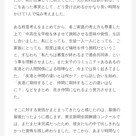
こをあった事実として、どう受け止めるかかなり長い時間を
かけて1人で悩み考えました。
ある程度考えをまとめてから、各ご家庭の考え方も尊重した
上で「中高生を学校を休ませて挑戦させる意味や覚悟」を話
し合いました。私にとっても、生徒一人一人にとっても、ご
家族にとっても、程度は違えど犠牲を伴う挑戦だというこ
と。すなわち「私たちは審査が終わるまで運命共同体」とい
う事を理解させました。また女子のコミュニティあるあるの
友達との人間関係による喧嘩など、今までは良く起きてまし
た。「友達と仲間の違いとは何か？」から話し合いを始め、
「友達に期待すること、仲間に期待することの違いはな
に？」などをまとめ、良き仲間になれるよう努力させまし
た。
そこに対する覚悟がまとまってきたなと感じたのは、最後の
最後だったように感じます。東京新聞全国舞踊コンクールで
は、まだまだ未完成だったため、彼女たちの中で出しきれな
かった後悔を残し終わりました。そこから、あまり時間なく