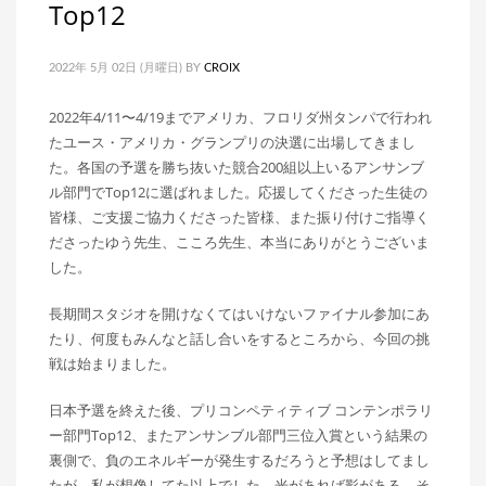
Top12
2022年 5月 02日 (月曜日)
BY
CROIX
2022年4/11〜4/19までアメリカ、フロリダ州タンパで行われ
たユース・アメリカ・グランプリの決選に出場してきまし
た。各国の予選を勝ち抜いた競合200組以上いるアンサンブ
ル部門でTop12に選ばれました。応援してくださった生徒の
皆様、ご支援ご協力くださった皆様、また振り付けご指導く
ださったゆう先生、こころ先生、本当にありがとうございま
した。
長期間スタジオを開けなくてはいけないファイナル参加にあ
たり、何度もみんなと話し合いをするところから、今回の挑
戦は始まりました。
日本予選を終えた後、プリコンペティティブ コンテンポラリ
ー部門Top12、またアンサンブル部門三位入賞という結果の
裏側で、負のエネルギーが発生するだろうと予想はしてまし
たが、私が想像してた以上でした。光があれば影がある。そ