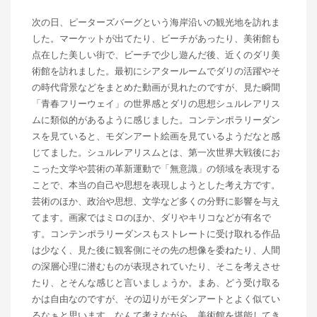
次の日、ピーターズバーグという海岸沿いの観光地を訪れま
した。マーケットが出てたり、ビーチがあったり、美術館も
点在した美しい街で、ビーチで少し遊んだ後、近くのダリ美
術館を訪れました。最初にシアタールームでダリの活躍やそ
の時代背景などをまとめた動画が見れたのですが、見た瞬間
「青春フリーウェイ」の世界感とダリの思想シュルレアリス
ムに類似的があるように感じました。コンテンポラリーダン
スを見ていると、モダンアート絵画を見ているようだなと感
じてました。シュルレアリスムとは、第一次世界大戦後にお
こった文学や芸術の革新運動で「無意識」の領域を表現する
ことで、本当の自己や思想を表現しようとした考え方です。
芸術のほか、政治や思想、文学など多くの分野に影響を与え
てます。画家ではミロのほか、ダリやキリコなどが有名で
す。コンテンポラリーダンスもストレートに受け取れる作品
は少なく、見た後に観客側にその先の想像を委ねたり、人間
の深層心理に潜むものが表現されていたり、そこを考えさせ
たり、とそんな感じと言いましょうか。まあ、どう受け取る
かは自由なのですが、その辺りがモダンアートとよく似てい
るなぁと思います。なんて考えながら、美術館を堪能してき