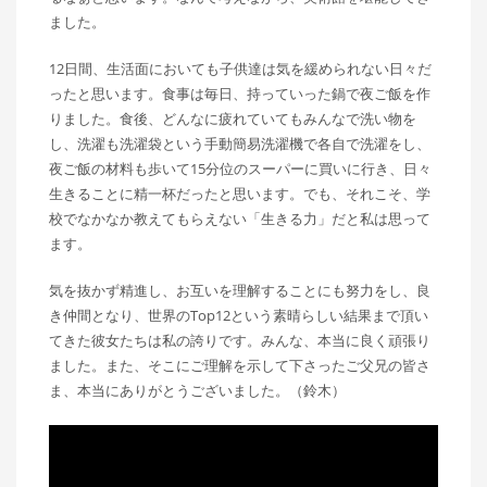
ました。
12日間、生活面においても子供達は気を緩められない日々だ
ったと思います。食事は毎日、持っていった鍋で夜ご飯を作
りました。食後、どんなに疲れていてもみんなで洗い物を
し、洗濯も洗濯袋という手動簡易洗濯機で各自で洗濯をし、
夜ご飯の材料も歩いて15分位のスーパーに買いに行き、日々
生きることに精一杯だったと思います。でも、それこそ、学
校でなかなか教えてもらえない「生きる力」だと私は思って
ます。
気を抜かず精進し、お互いを理解することにも努力をし、良
き仲間となり、世界のTop12という素晴らしい結果まで頂い
てきた彼女たちは私の誇りです。みんな、本当に良く頑張り
ました。また、そこにご理解を示して下さったご父兄の皆さ
ま、本当にありがとうございました。（鈴木）