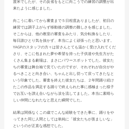
渡米でしたが、その反省をもとに向こうでの練習の調整が出
来たように感じました。
向こうに着いてから審査まで５日程度ありましたが、初日の
練習では調子上がらず移動後の調整の難しさを感じました。
そこからは、他の教室の審査をみたり、気分転換をしたり、
毎日誰ひとり気を抜かず、本当によく頑張ったと思います。
YAGPのスタッフの方々は皆さんとても温かく受け入れてくだ
さり、そこに包まれた夢や希望を持った子供達や先生方がた
くさん集まる劇場は、まさにパワースポットでした。彼女た
ちの審査は舞台袖で見ていたのですが、それぞれが自分がや
るべきことと向き合い、ちゃんと出し切って戻ってきたなと
いう印象でした。審査を終えた彼女たちは、２年間踊り続け
たこの作品を満足する踊りで終えられた事に感極まった様子
でお互いを讃え合いながら涙を流してました。本当に素晴ら
しい仲間になれたなと思えた瞬間でした。
結果は関係なくこの歳でこんな経験をできた事に、踊りをや
ってきた同じ人間としては単純に「彼女たちが羨ましいな」
というのが正直な感想でした。