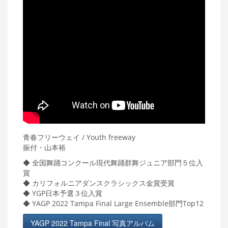
青春フリーウェイ / Youth freeway
振付・山本裕
◆ 全国舞踊コンクール現代舞踊群舞ジュニア部門５位入
賞
◆ カリフォルニアダンスクラシックス金賞受賞
◆ YGP日本予選３位入賞
◆ YAGP 2022 Tampa Final Large Ensemble部門Top12