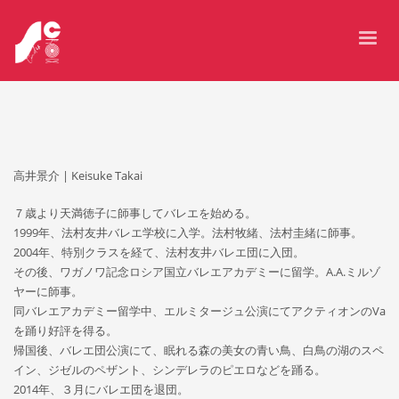
高井景介 | Keisuke Takai
７歳より天満徳子に師事してバレエを始める。
1999年、法村友井バレエ学校に入学。法村牧緒、法村圭緒に師事。
2004年、特別クラスを経て、法村友井バレエ団に入団。
その後、ワガノワ記念ロシア国立バレエアカデミーに留学。A.A.ミルゾ
ヤーに師事。
同バレエアカデミー留学中、エルミタージュ公演にてアクティオンのVa
を踊り好評を得る。
帰国後、バレエ団公演にて、眠れる森の美女の青い鳥、白鳥の湖のスペ
イン、ジゼルのペザント、シンデレラのピエロなどを踊る。
2014年、３月にバレエ団を退団。